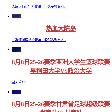
大康太师闻宇阳宴请皇上义子神策府...
6.0分
热血大陈岛
一群怀揣理想的青年，毅然告别亲人...
3.0分
8月8日25-26赛季亚洲大学生篮球联赛
早稻田大学VS政治大学
暂无简介
4.0分
8月8日25-26赛季甘肃省足球超级联赛