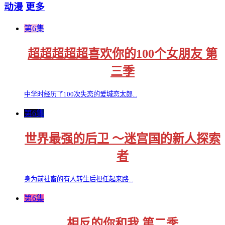
动漫
更多
第6集
超超超超超喜欢你的100个女朋友 第
三季
中学时经历了100次失恋的爱城恋太郎...
第6集
世界最强的后卫 ～迷宫国的新人探索
者
身为前社畜的有人转生后担任起来路...
第6集
相反的你和我 第二季