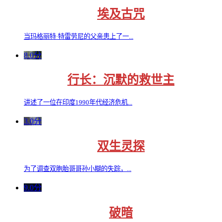
埃及古咒
当玛格丽特·特雷劳尼的父亲患上了一...
8.0分
行长：沉默的救世主
讲述了一位在印度1990年代经济危机...
3.0分
双生灵探
为了调查双胞胎哥哥孙小糊的失踪，...
9.0分
破暗