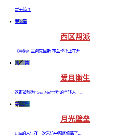
暂无简介
第6集
西区帮派
《毒枭》主创克里斯·布兰卡托正在开...
第12集
爱且衡生
这群被称为“Gen Me世代”的年轻人，...
第13集
月光壁垒
Jilla的人生在一次采访中彻底偏离了...