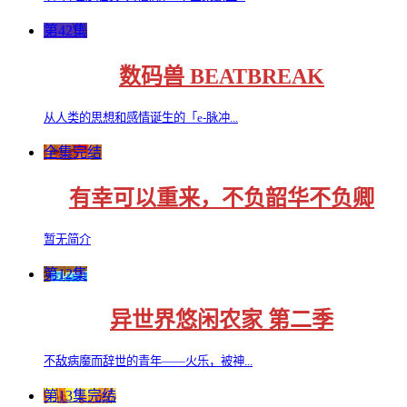
第42集
数码兽 BEATBREAK
从人类的思想和感情诞生的「e-脉冲...
全集完结
有幸可以重来，不负韶华不负卿
暂无简介
第12集
异世界悠闲农家 第二季
不敌病魔而辞世的青年——火乐，被神...
第13集完结