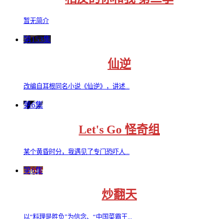
暂无简介
第153集
仙逆
改编自耳根同名小说《仙逆》，讲述...
第6集
Let's Go 怪奇组
某个黄昏时分，我遇见了专门恐吓人...
第6集
炒翻天
以“料理是胜负”为信念、“中国菜霸王...