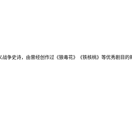
义战争史诗，由曾经创作过《狼毒花》《铁核桃》等优秀剧目的