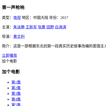
第一声枪响
类型：
电视
地区：
中国大陆
年份：
2017
主演：
朱泳腾
王新军
张鹰
田野
白海涛
导演：
黄文利
简介：
这是一部根据东北抗联一段真实历史故事改编的爱国主
立即播放
加个电影
加个电影
第1集
第2集
第3集
第4集
第5集