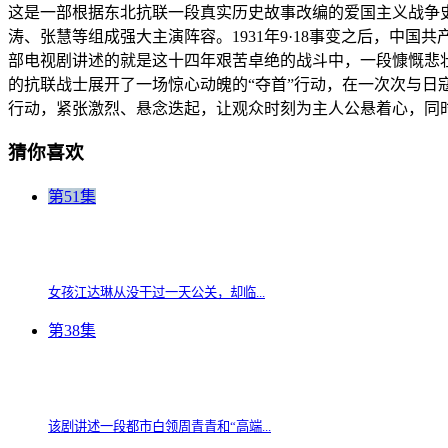
这是一部根据东北抗联一段真实历史故事改编的爱国主义战争
涛、张慧等组成强大主演阵容。1931年9·18事变之后，中
部电视剧讲述的就是这十四年艰苦卓绝的战斗中，一段慷慨悲
的抗联战士展开了一场惊心动魄的“夺首”行动，在一次次与日
行动，紧张激烈、悬念迭起，让观众时刻为主人公悬着心，同
猜你喜欢
第51集
女孩江达琳从没干过一天公关，却临...
第38集
该剧讲述一段都市白领周青青和“高端...