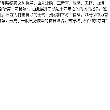
争剧导演黄文利执导，由朱泳腾、王新军、张鹰、田野、白海
略的“第一声枪响”，由此展开了长达十四年之久的抗日战争。这
牲。日寇为打击抗联的士气，残忍割下将军首级。以杨保中为首
争，形成了一股气势恢宏的抗日洪流。贯穿故事始终的“夺首”