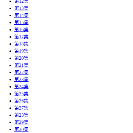
第12集
第13集
第14集
第15集
第16集
第17集
第18集
第19集
第20集
第21集
第22集
第23集
第24集
第25集
第26集
第27集
第28集
第29集
第30集