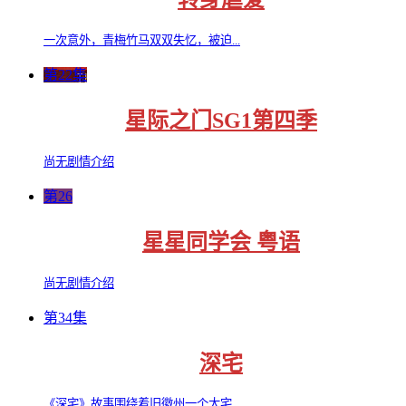
一次意外，青梅竹马双双失忆，被迫...
第22集
星际之门SG1第四季
尚无剧情介绍
第26
星星同学会 粤语
尚无剧情介绍
第34集
深宅
《深宅》故事围绕着旧徽州一个大宅...