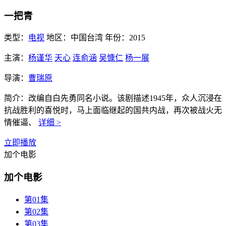
一把青
类型：
电视
地区：
中国台湾
年份：
2015
主演：
杨谨华
天心
连俞涵
吴慷仁
杨一展
导演：
曹瑞原
简介：
改编自白先勇同名小说。该剧描述1945年，众人沉浸在
抗战胜利的喜悦时，马上面临继起的国共内战，再次被战火无
情催逼、
详细 >
立即播放
加个电影
加个电影
第01集
第02集
第03集