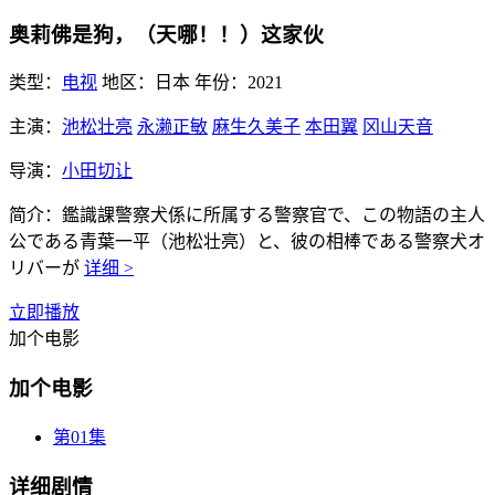
奥莉佛是狗，（天哪！！）这家伙
类型：
电视
地区：
日本
年份：
2021
主演：
池松壮亮
永濑正敏
麻生久美子
本田翼
冈山天音
导演：
小田切让
简介：
鑑識課警察犬係に所属する警察官で、この物語の主人
公である青葉一平（池松壮亮）と、彼の相棒である警察犬オ
リバーが
详细 >
立即播放
加个电影
加个电影
第01集
详细剧情