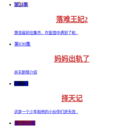
第24集
落难王妃2
萧洛宸前往集市，在医馆中遇到了和...
第030集
妈妈出轨了
尚无剧情介绍
第57集
择天记
这是一个少年和他的小伙伴们逆天改...
全15034集