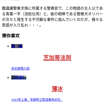
鑑識課警察犬係に所属する警察官で、この物語の主人公であ
る青葉一平（池松壮亮）と、彼の相棒である警察犬オリバー
が次々と発生する不可解な事件に挑んでいくのだが、様々な
思惑が入り乱れ・・・。
猜你喜欢
第13集
芝加哥法则
尚无剧情介绍
（彩蛋）
薄冰
1943年上海，军统特工陈浅奉命对日...