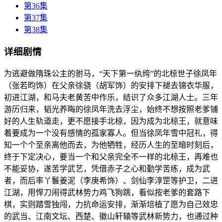
第36集
第37集
第38集
详细剧情
为逃避做隋珠公主的驸马，“天下第一纨绔”的北椋世子徐凤年
（张若昀饰）在父亲徐骁（胡军饰）的安排下褪去锦衣华服，
初进江湖，和马夫老黄苦中作乐，结识了众多江湖人士。三年
游历归来，韬光养晦的徐凤年洗去浮尘，始终不想按照老爹铺
好的人生轨道走，更不愿接手北椋，因为成为北椋王，就意味
着要成为一个没有感情的孤家寡人。但当徐凤年雪中冠礼，得
知一个个至亲离他而去，为他牺牲，经历人生的至暗时刻后，
终于下定决心，要当一个和父亲完全不一样的北椋王，再难也
不能妥协，遂苦学武艺，凭借赤子之心和勤学苦练，成为武
者，而后率丫鬟姜泥（李庚希饰）、剑仙李淳罡等护卫，二进
江湖，用悍刀闹得武林势力鸡飞狗跳，看似按老爹的套路下
棋，实则踏雪独闯，力抗命运安排，渐渐培植了愿为自己效忠
的武当、江南文坛、西楚、徽山轩辕等武林新势力，也通过种