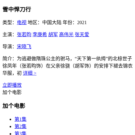
雪中悍刀行
类型：
电视
地区：
中国大陆
年份：
2021
主演：
张若昀
李庚希
胡军
高伟光
张天爱
导演：
宋晓飞
简介：
为逃避做隋珠公主的驸马，“天下第一纨绔”的北椋世子
徐凤年（张若昀饰）在父亲徐骁（胡军饰）的安排下褪去锦衣
华服，初
详细 >
立即播放
加个电影
加个电影
第1集
第2集
第3集