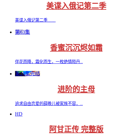
美谍入俄记第二季
美谍入俄记第二季……
第63集
香蜜沉沉烬如霜
伴花而降，霜化而生，一枚绝情陨丹...
第24集完结
进阶的主母
追求自由恋爱的薛晚儿被家族不容，...
HD
阿甘正传 完整版