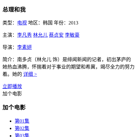
总理和我
类型：
电视
地区：
韩国
年份：
2013
主演：
李凡秀
林允儿
蔡贞安
李敏豪
导演：
李素妍
简介：
南多贞（林允儿 饰）是绯闻新闻的记者，初出茅庐的
她热血沸腾，怀揣着对于事业的期望和希冀，竭尽全力的努力
着。她的
详细 >
立即播放
加个电影
加个电影
第01集
第02集
第03集