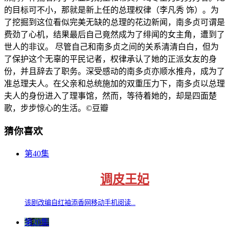
的目标可不小，那就是新上任的总理权律（李凡秀 饰）。为
了挖掘到这位看似完美无缺的总理的花边新闻，南多贞可谓是
费劲了心机，结果最后自己竟然成为了绯闻的女主角，遭到了
世人的非议。 尽管自己和南多贞之间的关系清清白白，但为
了保护这个无辜的平民记者，权律承认了她的正派女友的身
份，并且辞去了职务。深受感动的南多贞亦顺水推舟，成为了
准总理夫人。在父亲和总统施加的双重压力下，南多贞以总理
夫人的身份进入了理事馆，然而，等待着她的，却是四面楚
歌，步步惊心的生活。©豆瓣
猜你喜欢
第40集
调皮王妃
该剧改编自红袖添香网移动手机阅读...
第20集