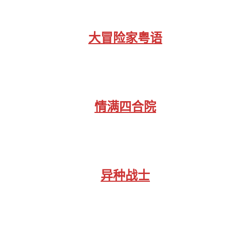
大冒险家粤语
情满四合院
异种战士