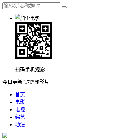
扫码手机观影
今日更新“176”部影片
首页
电影
电视
综艺
动漫