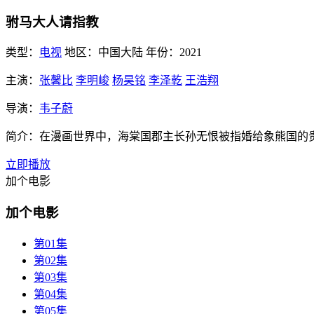
驸马大人请指教
类型：
电视
地区：
中国大陆
年份：
2021
主演：
张馨比
李明峻
杨昊铭
李泽乾
王浩翔
导演：
韦子蔚
简介：
在漫画世界中，海棠国郡主长孙无恨被指婚给象熊国的
立即播放
加个电影
加个电影
第01集
第02集
第03集
第04集
第05集