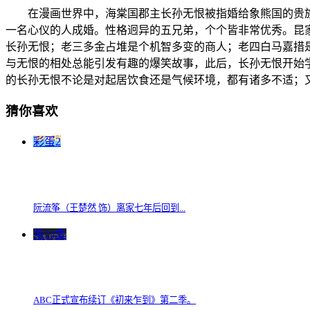
在漫画世界中，海棠国郡主长孙无恨被指婚给象熊国的贵族
一名心仪的人成婚。性格迥异的五兄弟，个个皆非常优秀。昆
长孙无恨；老三多金占堆是个机智多变的商人；老四白马嘉措
与无恨的相处总能引发有趣的爆笑故事，此后，长孙无恨开始
的长孙无恨不论是对起居饮食还是气候环境，都有诸多不适；又
猜你喜欢
彩蛋2
阮流筝（王楚然 饰）离家七年后回到...
第24集
ABC正式宣布续订《初来乍到》第二季。