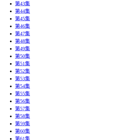
第43集
第44集
第45集
第46集
第47集
第48集
第49集
第50集
第51集
第52集
第53集
第54集
第55集
第56集
第57集
第58集
第59集
第60集
第61集