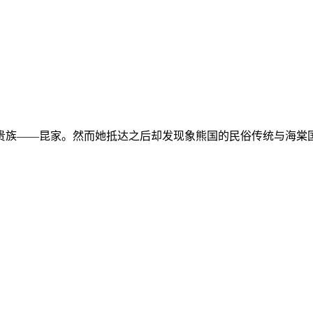
贵族——昆家。然而她抵达之后却发现象熊国的民俗传统与海棠