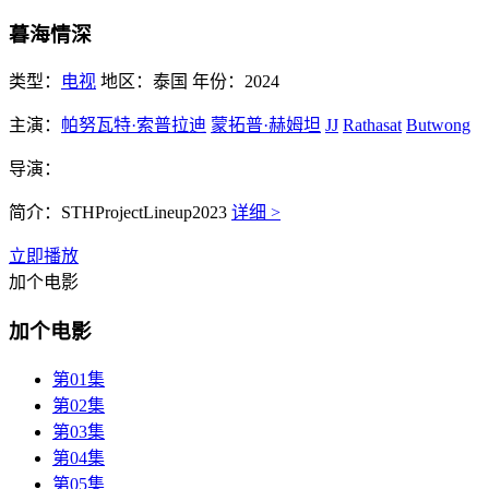
暮海情深
类型：
电视
地区：
泰国
年份：
2024
主演：
帕努瓦特·索普拉迪
蒙拓普·赫姆坦
JJ
Rathasat
Butwong
导演：
简介：
STHProjectLineup2023
详细 >
立即播放
加个电影
加个电影
第01集
第02集
第03集
第04集
第05集