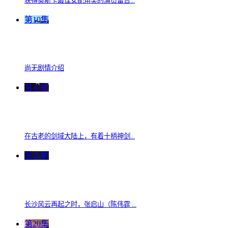
获得奥斯卡最佳女配角奖的演员雷吉...
第10集
尚无剧情介绍
第40集
在古老的剑域大陆上，有着十柄神剑...
第20集
长沙风云再起之时，张启山（陈伟霆 ...
第20集