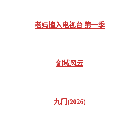
老妈撞入电视台 第一季
剑域风云
九门(2026)