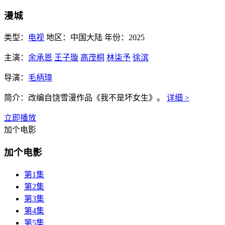
漫城
类型：
电视
地区：
中国大陆
年份：
2025
主演：
余承恩
王子璇
高茂桐
林柒予
徐滨
导演：
毛柄璋
简介：
改编自饶雪漫作品《我不是坏女生》。
详细 >
立即播放
加个电影
加个电影
第1集
第2集
第3集
第4集
第5集