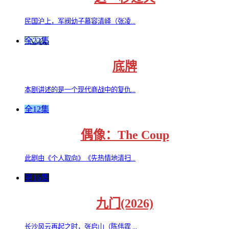
民国沪上，军阀幼子慕容清峄（张凌...
全22集
底牌
本剧讲述的是一个现代商战中的复仇...
全12集
偶像：The Coup
此剧由《个人取向》《先热情地清扫...
第16集
九门(2026)
长沙风云再起之时，张启山（陈伟霆 ...