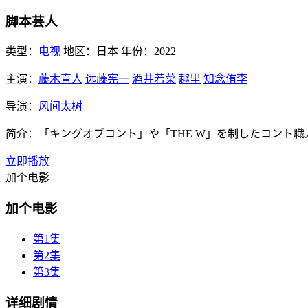
脚本芸人
类型：
电视
地区：
日本
年份：
2022
主演：
藤木直人
远藤宪一
酒井若菜
趣里
知念侑李
导演：
风间太树
简介：
「キングオブコント」や「THE W」を制したコント
立即播放
加个电影
加个电影
第1集
第2集
第3集
详细剧情