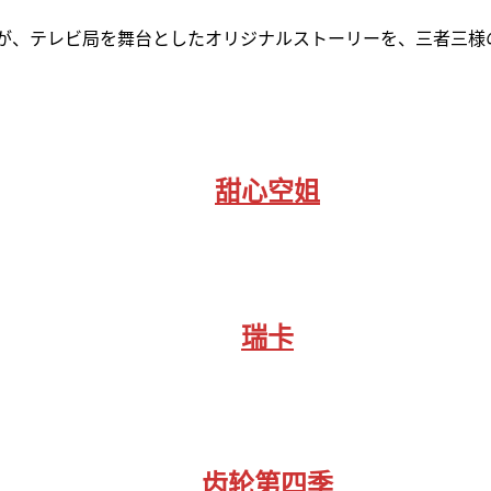
ちが、テレビ局を舞台としたオリジナルストーリーを、三者三様
甜心空姐
瑞卡
齿轮第四季