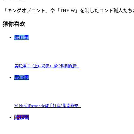
「キングオブコント」や「THE W」を制したコント職人た
猜你喜欢
第11集
美咲洋子（上戸彩饰）是个时刻保持...
第08集
M-Net和Fremantle联手打造8集南非罪...
第12集