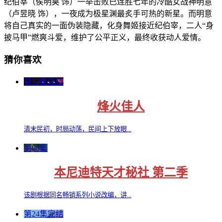
纪伯宰（侯明昊 饰）一举击败已连胜七年的冷酷女战神明意
（卢昱晓 饰），一夜成为极星渊最炙手可热的新星。而明意
将自己真实的一面伪装隐藏，化身舞姬接近纪伯宰，二人“身
披马甲”燃爽斗爱，维护了公平正义，最终收获动人爱情。
猜你喜欢
第52集完结
烽火佳人
清末民初，时局动荡，民间上下放眼...
第08集
本尼迪特天才秘社 第二季
该剧根据同名畅销系列小说改编，讲...
第24集完结