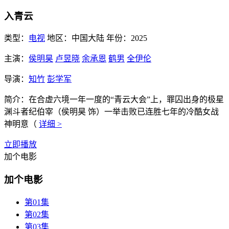
入青云
类型：
电视
地区：
中国大陆
年份：
2025
主演：
侯明昊
卢昱晓
余承恩
鹤男
全伊伦
导演：
知竹
彭学军
简介：
在合虚六境一年一度的“青云大会”上，罪囚出身的极星
渊斗者纪伯宰（侯明昊 饰）一举击败已连胜七年的冷酷女战
神明意（
详细 >
立即播放
加个电影
加个电影
第01集
第02集
第03集