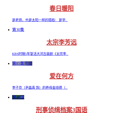
春日暖阳
是老师，也是太阳一样的搭档； 是学...
第30集
太宗李芳远
KBS时隔5年复活大河古装剧《太宗李...
第85集完结
爱在何方
李子京（尹晶喜 饰）的养母金培德（...
第40集
刑事侦缉档案3国语