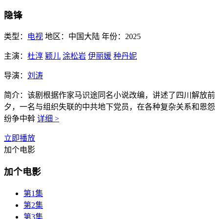
隐锋
类型：
电视
地区：
中国大陆
年份：
2025
主演：
杜淳
颖儿
涂松岩
伊丽媛
种丹妮
导演：
刘涛
简介：
该剧根据作家马识途同名小说改编，讲述了四川解放前
夕，一名与组织失联的中共地下党员，在各种复杂关系和恩怨
纷争中斡
详细 >
立即播放
加个电影
加个电影
第1集
第2集
第3集