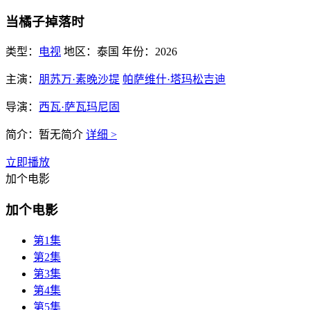
当橘子掉落时
类型：
电视
地区：
泰国
年份：
2026
主演：
朋苏万·素晚沙提
帕萨维什·塔玛松吉迪
导演：
西瓦·萨瓦玛尼固
简介：
暂无简介
详细 >
立即播放
加个电影
加个电影
第1集
第2集
第3集
第4集
第5集