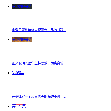
第28集完结
由愛奇藝和無綫電視聯合出品的《踩...
第24集完结
正义聪明的医学生林曼歌，为离奇惨...
第05集
在菲律宾一个风景优美的海边小镇，...
第121集