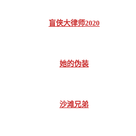
盲侠大律师2020
她的伪装
沙滩兄弟