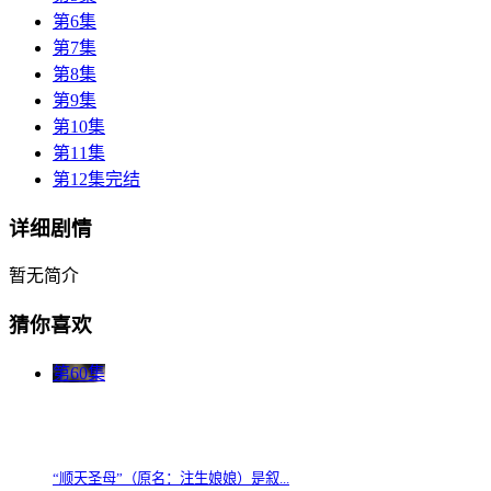
第6集
第7集
第8集
第9集
第10集
第11集
第12集完结
详细剧情
暂无简介
猜你喜欢
第60集
“顺天圣母”（原名：注生娘娘）是叙...