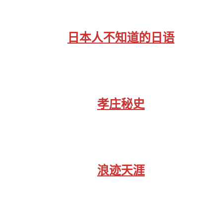
日本人不知道的日语
孝庄秘史
浪迹天涯