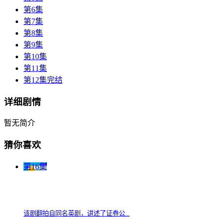
第6集
第7集
第8集
第9集
第10集
第11集
第12集完结
详细剧情
暂无简介
猜你喜欢
第16集
该剧翻拍自同名英剧，讲述了证券公...