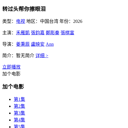
转过头帮你擦眼泪
类型：
电视
地区：
中国台湾
年份：
2026
主演：
禾雁凱
張鈞嘉
鄭彫秦
張棋富
导演：
姜秉辰
盧映安
Ann
简介：
暂无简介
详细 >
立即播放
加个电影
加个电影
第1集
第2集
第3集
第4集
第5集