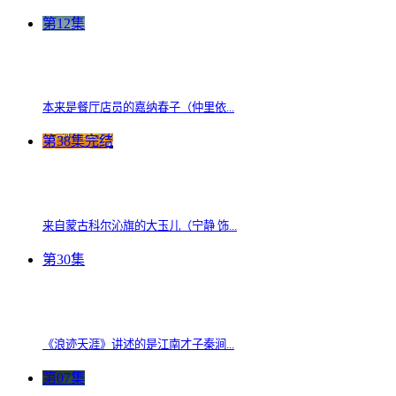
第12集
本来是餐厅店员的嘉纳春子（仲里依...
第38集完结
来自蒙古科尔沁旗的大玉儿（宁静 饰...
第30集
《浪迹天涯》讲述的是江南才子秦涧...
第07集