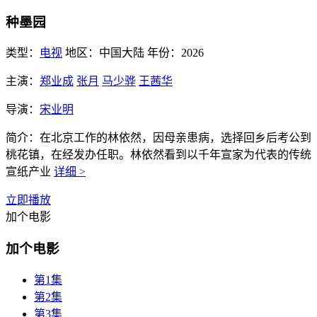
种墨园
类型：
电视
地区：
中国大陆
年份：
2026
主演：
郑业成
张月
马少骅
王茜华
导演：
宋业明
简介：
在北京工作的林依然，因母亲患病，选择回乡后考公到
桃花镇，在经发办任职。林依然看到以千年宣家为代表的传统
宣纸产业
详细 >
立即播放
加个电影
加个电影
第1集
第2集
第3集