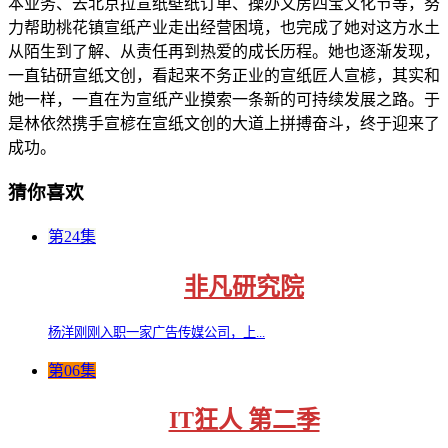
本业务、去北京拉宣纸壁纸订单、操办文房四宝文化节等，努
力帮助桃花镇宣纸产业走出经营困境，也完成了她对这方水土
从陌生到了解、从责任再到热爱的成长历程。她也逐渐发现，
一直钻研宣纸文创，看起来不务正业的宣纸匠人宣楌，其实和
她一样，一直在为宣纸产业摸索一条新的可持续发展之路。于
是林依然携手宣楌在宣纸文创的大道上拼搏奋斗，终于迎来了
成功。
猜你喜欢
第24集
非凡研究院
杨洋刚刚入职一家广告传媒公司，上...
第06集
IT狂人 第二季