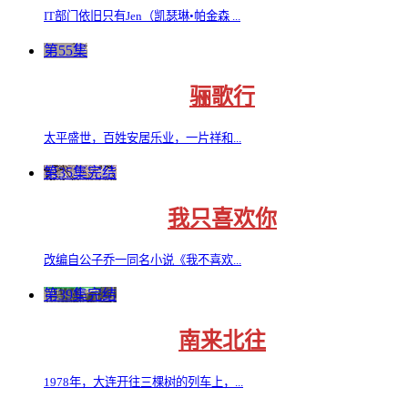
IT部门依旧只有Jen（凯瑟琳•帕金森 ...
第55集
骊歌行
太平盛世，百姓安居乐业，一片祥和...
第35集完结
我只喜欢你
改编自公子乔一同名小说《我不喜欢...
第39集完结
南来北往
1978年，大连开往三棵树的列车上，...