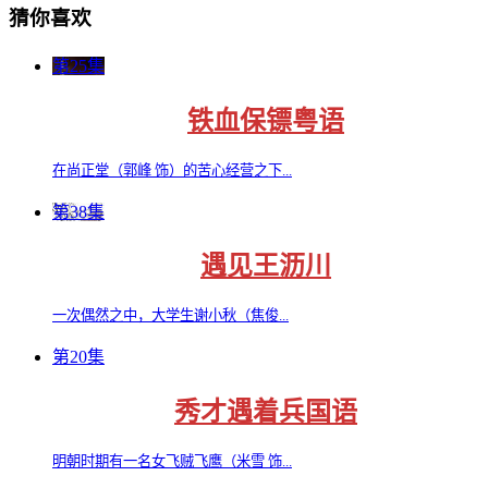
猜你喜欢
第25集
铁血保镖粤语
在尚正堂（郭峰 饰）的苦心经营之下...
第38集
遇见王沥川
一次偶然之中，大学生谢小秋（焦俊...
第20集
秀才遇着兵国语
明朝时期有一名女飞贼飞鹰（米雪 饰...