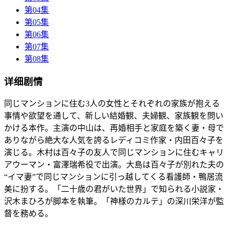
第04集
第05集
第06集
第07集
第08集
详细剧情
同じマンションに住む3人の女性とそれぞれの家族が抱える
事情や欲望を通して、新しい結婚観、夫婦観、家族観を問い
かける本作。主演の中山は、再婚相手と家庭を築く妻・母で
ありながら絶大な人気を誇るレディコミ作家・内田百々子を
演じる。木村は百々子の友人で同じマンションに住むキャリ
アウーマン・富澤瑞希役で出演。大島は百々子が別れた夫の
“イマ妻”で同じマンションに引っ越してくる看護師・鴨居流
美に扮する。「二十歳の君がいた世界」で知られる小説家・
沢木まひろが脚本を執筆。「神様のカルテ」の深川栄洋が監
督を務める。