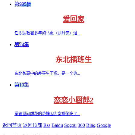
第995集
爱回家
任职惩教署多年的马虎（刘丹饰）退...
第24集
东北插班生
东北某⾼中的差等⽣王⻁，是⼀个典...
第19集
恋恋小厨郎2
掌管世间鲜花的花神因为贪嘴偷吃了...
返回首页
返回顶部
Rss
Baidu
Sogou
360
Bing
Google