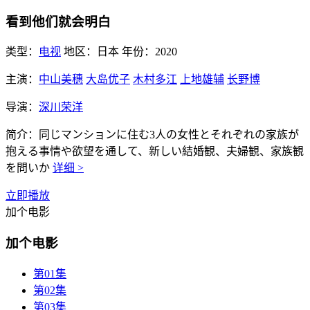
看到他们就会明白
类型：
电视
地区：
日本
年份：
2020
主演：
中山美穗
大岛优子
木村多江
上地雄辅
长野博
导演：
深川荣洋
简介：
同じマンションに住む3人の女性とそれぞれの家族が
抱える事情や欲望を通して、新しい結婚観、夫婦観、家族観
を問いか
详细 >
立即播放
加个电影
加个电影
第01集
第02集
第03集