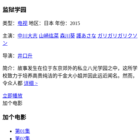
监狱学园
类型：
电视
地区：
日本
年份：
2015
主演：
中川大志
山崎纮菜
森川葵
護あさな
ガリガリガリクソ
ン
导演：
井口升
简介：
故事发生在位于东京郊外的私立八光学园之中，这所学
校致力于培养高贵纯洁的千金大小姐并因此远近闻名。然而，
令众人都
详细 >
立即播放
加个电影
加个电影
第01集
第02集