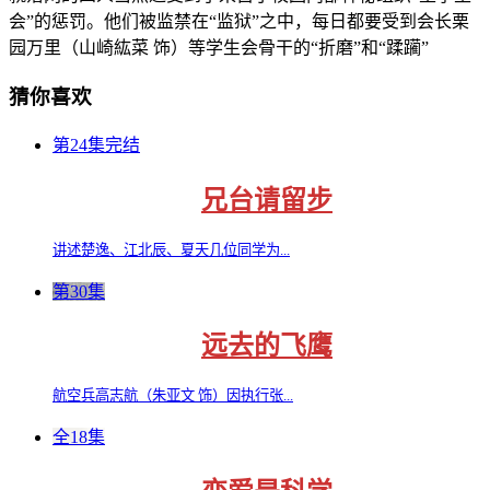
会”的惩罚。他们被监禁在“监狱”之中，每日都要受到会长栗
园万里（山崎紘菜 饰）等学生会骨干的“折磨”和“蹂躏”
猜你喜欢
第24集完结
兄台请留步
讲述楚逸、江北辰、夏天几位同学为...
第30集
远去的飞鹰
航空兵高志航（朱亚文 饰）因执行张...
全18集