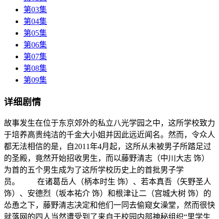
第03集
第04集
第05集
第06集
第07集
第08集
第09集
详细剧情
故事发生在位于东京郊外的私立八光学园之中，这所学校致力
于培养高贵纯洁的千金大小姐并因此远近闻名。然而，令众人
都无法相信的是，自2011年4月起，这所从未被男子所踏足过
的圣殿，竟然开始招收男生，而以藤野清志（中川大志 饰）
为首的五个男生成为了这所学校历史上的首批男子学
员。 在诸葛岳人（柄本时生 饰）、若本真吾（矢野圣人
饰）、安德烈（坂本祐介 饰）和根津让二（宫城大树 饰）的
怂恿之下，藤野清志决定和他们一同去偷窥女澡堂，然而很快
就落网的四人当然遭受到了来自于校园内部神秘组织“里学生