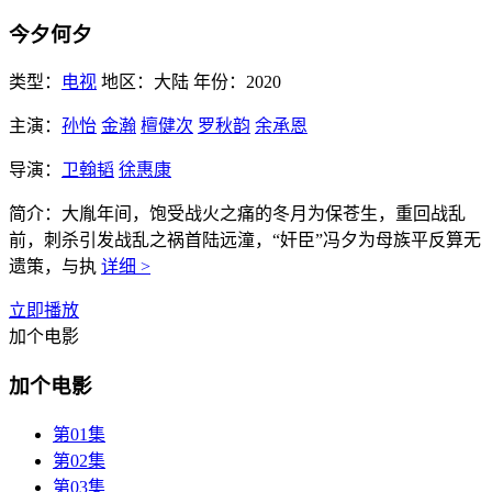
今夕何夕
类型：
电视
地区：
大陆
年份：
2020
主演：
孙怡
金瀚
檀健次
罗秋韵
余承恩
导演：
卫翰韬
徐惠康
简介：
大胤年间，饱受战火之痛的冬月为保苍生，重回战乱
前，刺杀引发战乱之祸首陆远潼，“奸臣”冯夕为母族平反算无
遗策，与执
详细 >
立即播放
加个电影
加个电影
第01集
第02集
第03集