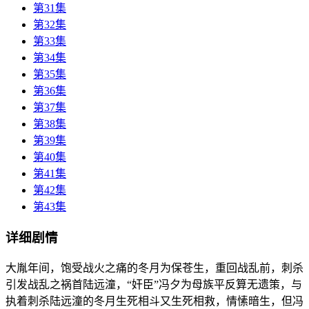
第31集
第32集
第33集
第34集
第35集
第36集
第37集
第38集
第39集
第40集
第41集
第42集
第43集
详细剧情
大胤年间，饱受战火之痛的冬月为保苍生，重回战乱前，刺杀
引发战乱之祸首陆远潼，“奸臣”冯夕为母族平反算无遗策，与
执着刺杀陆远潼的冬月生死相斗又生死相救，情愫暗生，但冯