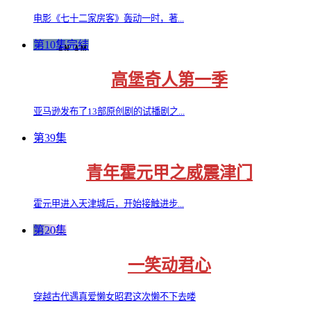
电影《七十二家房客》轰动一时，著...
第10集完结
高堡奇人第一季
亚马逊发布了13部原创剧的试播剧之...
第39集
青年霍元甲之威震津门
霍元甲进入天津城后，开始接触进步...
第20集
一笑动君心
穿越古代遇真爱懒女昭君这次懒不下去喽