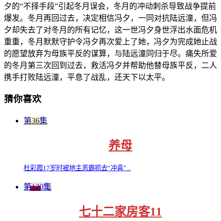
夕的“不择手段”引起冬月误会，冬月的冲动刺杀导致战争提前
爆发。冬月再回过去，决定相信冯夕，一同对抗陆远潼，但冯
夕却失去了对冬月的所有记忆，这一世冯夕身世浮出水面危机
重重，冬月默默守护令冯夕再次爱上了她，冯夕为完成她止战
的愿望放弃为母族平反的谋算，与陆远潼同归于尽。痛失所爱
的冬月第三次回到过去，救活冯夕并帮助他替母族平反，二人
携手打败陆远潼，平息了战乱，还天下以太平。
猜你喜欢
第36集
养母
杜彩霞17岁时被地主恶霸抓去“冲喜”...
第120集
七十二家房客11