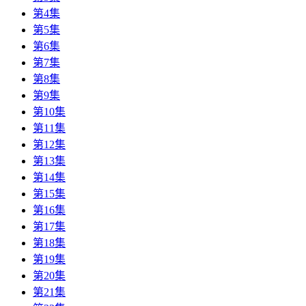
第4集
第5集
第6集
第7集
第8集
第9集
第10集
第11集
第12集
第13集
第14集
第15集
第16集
第17集
第18集
第19集
第20集
第21集