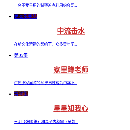
一名不受重用的警察追查利用约会网...
第30集完结
中流击水
在新文化运动的影响下，众多青年学...
第05集
家里蹲老师
讲述原家里蹲的50岁男性成为中学不...
第40集
星星知我心
王明（张鹏 饰）和妻子古秋霞（吴静...