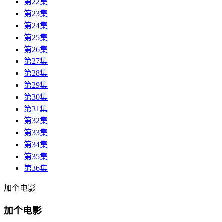
第22集
第23集
第24集
第25集
第26集
第27集
第28集
第29集
第30集
第31集
第32集
第33集
第34集
第35集
第36集
加个电影
加个电影