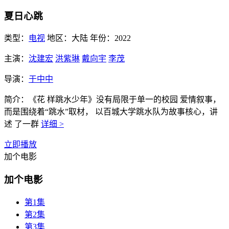
夏日心跳
类型：
电视
地区：
大陆
年份：
2022
主演：
沈建宏
洪紫琳
戴向宇
李茂
导演：
于中中
简介：
《花 样跳水少年》没有局限于单一的校园 爱情叙事，
而是围绕着“跳水”取材， 以百城大学跳水队为故事核心，讲
述 了一群
详细 >
立即播放
加个电影
加个电影
第1集
第2集
第3集