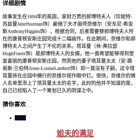
详细剧情
故事发生在1694年的英国，家财万贯的郝博特夫人（珍妮特·
苏兹曼JanetSuzman饰）雇佣了天才画师奈维尔（安东尼·希金
斯AnthonyHiggins饰），根据合同，后者需要替郝博特夫人所
在的康普顿安斯庄园完成十二幅画作。在此期间，奈维尔和郝
博特夫人之间产生了不伦的关系。塔耳曼（休·弗拉瑟
HughFraser饰）是郝博特夫人的女婿，他一直希望能够得到堂
皇富丽的康普顿安斯庄园，然而他的妻子塔耳曼太太（安·路
易斯·兰伯特Anne-LouiseLambert饰）却一直没有子嗣，这令塔
耳曼将在庄园中横行的奈维尔视作眼中钉。很快，奈维尔的情
人名单里添上了塔耳曼太太的名字，此时的他并不知道的是，
自己已经陷入了一个筹划已久的阴谋之中。
猜你喜欢
5.0分
姐夫的满足