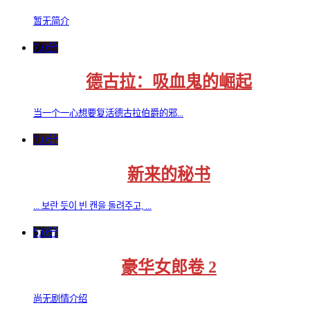
暂无简介
7.0分
德古拉：吸血鬼的崛起
当一个一心想要复活德古拉伯爵的邪...
7.0分
新来的秘书
... 보란 듯이 빈 캔을 돌려주고, ...
5.0分
豪华女郎卷 2
尚无剧情介绍