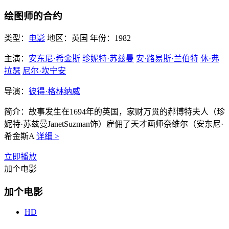
绘图师的合约
类型：
电影
地区：
英国
年份：
1982
主演：
安东尼·希金斯
珍妮特·苏兹曼
安·路易斯·兰伯特
休·弗
拉瑟
尼尔·坎宁安
导演：
彼得·格林纳威
简介：
故事发生在1694年的英国，家财万贯的郝博特夫人（珍
妮特·苏兹曼JanetSuzman饰）雇佣了天才画师奈维尔（安东尼·
希金斯A
详细 >
立即播放
加个电影
加个电影
HD