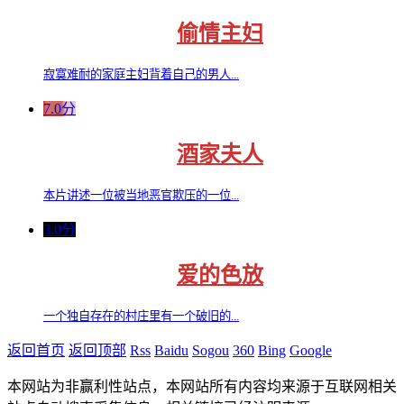
偷情主妇
寂寞难耐的家庭主妇背着自己的男人...
7.0分
酒家夫人
本片讲述一位被当地恶官欺压的一位...
3.0分
爱的色放
一个独自存在的村庄里有一个破旧的...
返回首页
返回顶部
Rss
Baidu
Sogou
360
Bing
Google
本网站为非赢利性站点，本网站所有内容均来源于互联网相关