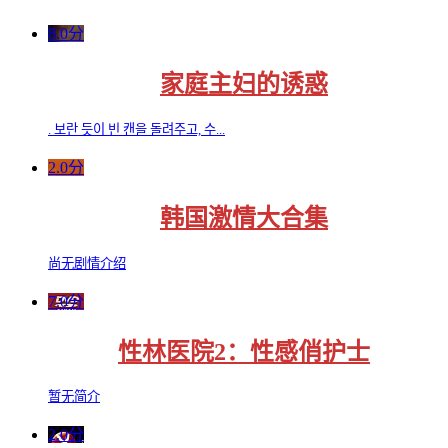
8.0分
家庭主妇的诱惑
. 보란 듯이 빈 캔을 돌려주고, 수...
2.0分
韩国激情大合集
尚无剧情介绍
7.0分
性林医院2：性感俏护士
暂无简介
2.0分