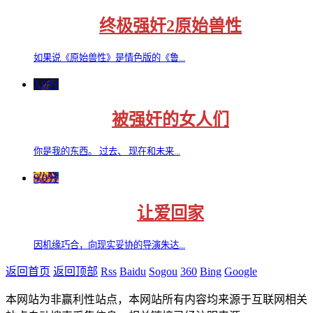
终极强奸2原始兽性
如果说《原始兽性》是情色版的《鲁...
3.0分
被强奸的女人们
你是我的东西。 过去、 现在和未来...
9.0分
让爱回家
因机缘巧合，向现实妥协的导演朱达...
返回首页
返回顶部
Rss
Baidu
Sogou
360
Bing
Google
本网站为非赢利性站点，本网站所有内容均来源于互联网相关