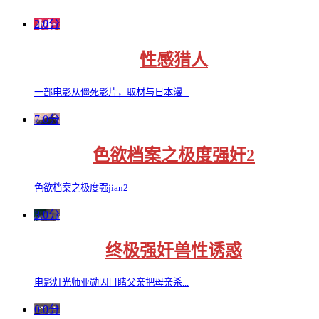
2.0分
性感猎人
一部电影从僵死影片，取材与日本漫...
7.0分
色欲档案之极度强奸2
色欲档案之极度强jian2
3.0分
终极强奸兽性诱惑
电影灯光师亚勋因目睹父亲把母亲杀...
0.0分