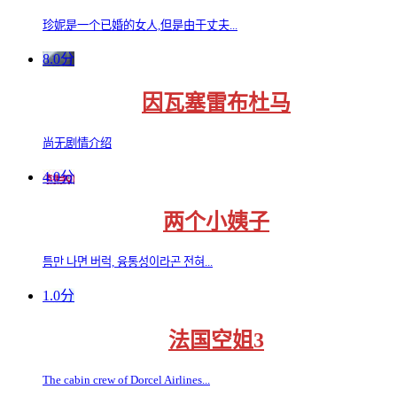
珍妮是一个已婚的女人,但是由于丈夫...
8.0分
因瓦塞雷布杜马
尚无剧情介绍
4.0分
两个小姨子
틈만 나면 버럭, 융통성이라곤 전혀...
1.0分
法国空姐3
The cabin crew of Dorcel Airlines...