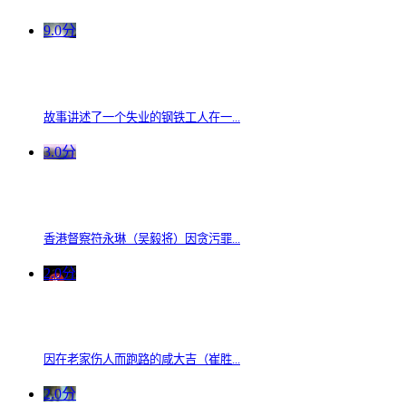
9.0分
故事讲述了一个失业的钢铁工人在一...
3.0分
香港督察符永琳（吴毅将）因贪污罪...
2.0分
因在老家伤人而跑路的咸大吉（崔胜...
2.0分