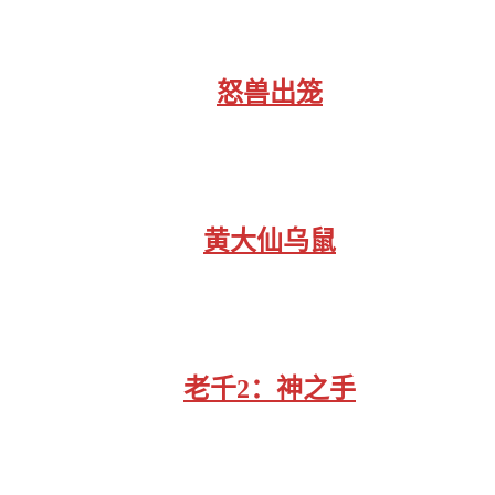
怒兽出笼
黄大仙乌鼠
老千2：神之手