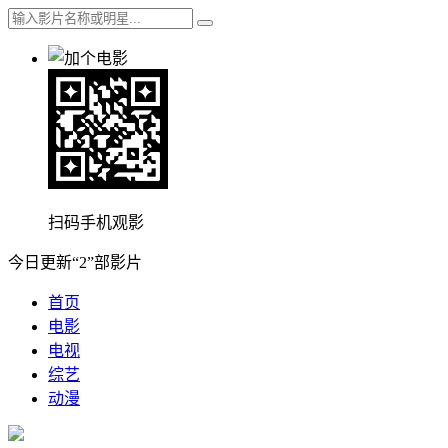
扫码手机观影
今日更新“2”部影片
首页
电影
电视
综艺
动漫