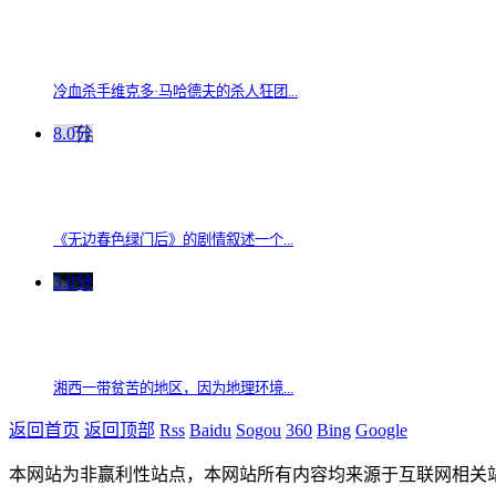
冷血杀手维克多·马哈德夫的杀人狂团...
8.0分
《无边春色绿门后》的剧情叙述一个...
5.0分
湘西一带贫苦的地区，因为地理环境...
返回首页
返回顶部
Rss
Baidu
Sogou
360
Bing
Google
本网站为非赢利性站点，本网站所有内容均来源于互联网相关