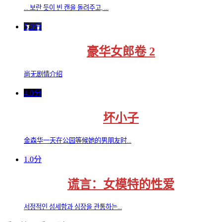
... 보란 듯이 빈 캔을 돌려주고, ...
5.0分
豪华女郎卷 2
尚无剧情介绍
4.0分
坏小子
金森华一天在公园等候她的男朋友时...
1.0分
谎言：女模特的性爱
서정적인 섬세함과 심장을 관통하는...