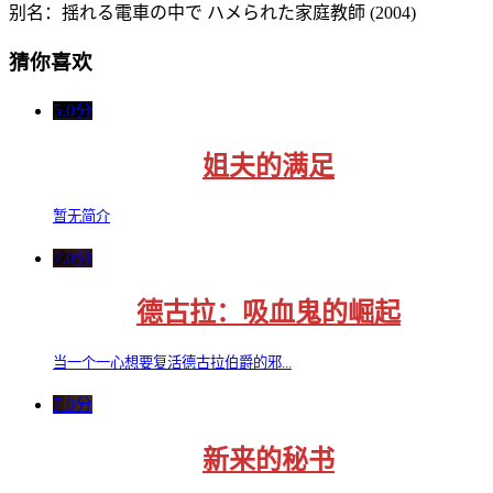
别名：揺れる電車の中で ハメられた家庭教師 (2004)
猜你喜欢
5.0分
姐夫的满足
暂无简介
7.0分
德古拉：吸血鬼的崛起
当一个一心想要复活德古拉伯爵的邪...
7.0分
新来的秘书