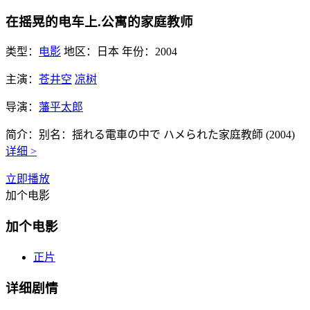
在摇晃的电车上.公寓的家庭教师
类型：
电影
地区：
日本
年份：
2004
主演：
苍井空
凉树
导演：
藩平太郎
简介：
别名：揺れる電車の中で ハメられた家庭教師 (2004)
详细 >
立即播放
加个电影
加个电影
正片
详细剧情