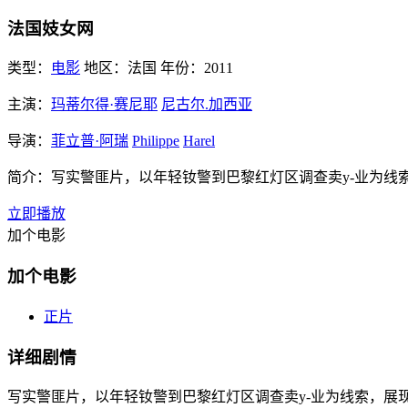
法国妓女网
类型：
电影
地区：
法国
年份：
2011
主演：
玛蒂尔得·赛尼耶
尼古尔.加西亚
导演：
菲立普·阿瑞
Philippe
Harel
简介：
写实警匪片，以年轻钕警到巴黎红灯区调查卖y-业为线
立即播放
加个电影
加个电影
正片
详细剧情
写实警匪片，以年轻钕警到巴黎红灯区调查卖y-业为线索，展