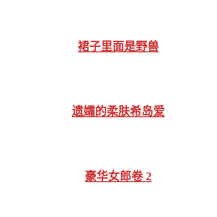
裙子里面是野兽
遗孀的柔肤希岛爱
豪华女郎卷 2