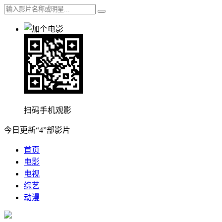
扫码手机观影
今日更新“4”部影片
首页
电影
电视
综艺
动漫