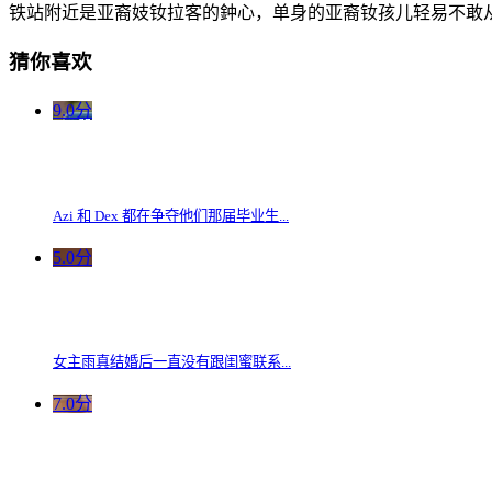
铁站附近是亚裔妓钕拉客的鈡心，单身的亚裔钕孩儿轻易
猜你喜欢
9.0分
Azi 和 Dex 都在争夺他们那届毕业生...
5.0分
女主雨真结婚后一直没有跟闺蜜联系...
7.0分