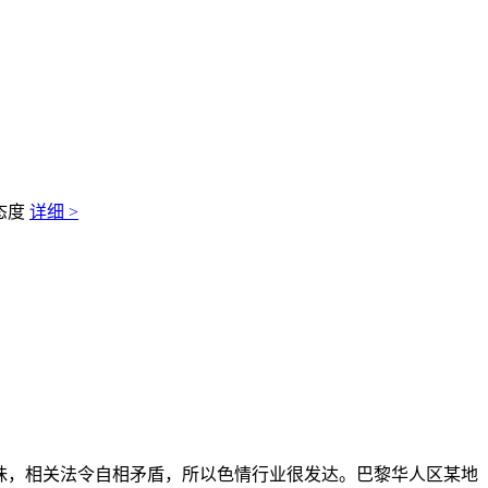
态度
详细 >
暧昧，相关法令自相矛盾，所以色情行业很发达。巴黎华人区某地