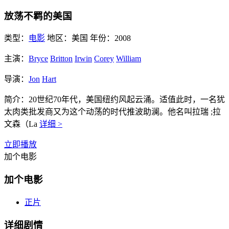
放荡不羁的美国
类型：
电影
地区：
美国
年份：
2008
主演：
Bryce
Britton
Irwin
Corey
William
导演：
Jon
Hart
简介：
20世纪70年代，美国纽约风起云涌。适值此时，一名犹
太肉类批发商又为这个动荡的时代推波助澜。他名叫拉瑞 ;拉
文森（La
详细 >
立即播放
加个电影
加个电影
正片
详细剧情