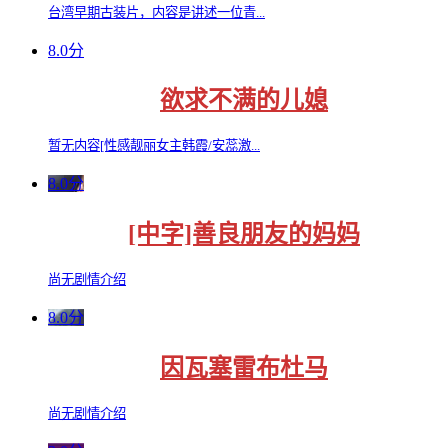
台湾早期古装片，内容是讲述一位青...
8.0分
欲求不满的儿媳
暂无内容[性感靓丽女主韩霞/安蕊激...
8.0分
[中字]善良朋友的妈妈
尚无剧情介绍
8.0分
因瓦塞雷布杜马
尚无剧情介绍