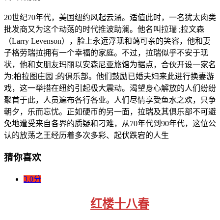
20世纪70年代，美国纽约风起云涌。适值此时，一名犹太肉类
批发商又为这个动荡的时代推波助澜。他名叫拉瑞 ;拉文森
（Larry Levenson），脸上永远浮现和蔼可亲的笑容，他和妻
子格劳瑞拉拥有一个幸福的家庭。不过，拉瑞似乎不安于现
状，他和女朋友玛丽以安森尼亚旅馆为据点，合伙开设一家名
为;柏拉图庄园 ;的俱乐部。他们鼓励已婚夫妇来此进行换妻游
戏，这一举措在纽约引起极大震动。渴望身心解放的人们纷纷
聚首于此，人员遍布各行各业。人们尽情享受鱼水之欢，只争
朝夕，乐而忘忧。正如硬币的另一面，拉瑞及其俱乐部不可避
免地遭受来自各界的质疑和刁难，从70年代到90年代，这位公
认的放荡之王经历着多次多彩、起伏跌宕的人生
猜你喜欢
3.0分
红楼十八春