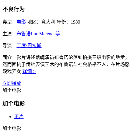
不良行为
类型：
电影
地区：
意大利
年份：
1980
主演：
布鲁诺Luc
Merenda等
导演：
丁度·巴拉斯
简介：
影片讲述落魄演员布鲁诺沦落到拍摄三级电影的地步，
然而固执于传统表演艺术的布鲁诺与社会格格不入，在片场怒
殴戏弄女
详细 >
立即播放
加个电影
加个电影
正片
加个电影