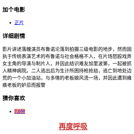
加个电影
正片
详细剧情
影片讲述落魄演员布鲁诺沦落到拍摄三级电影的地步，然而固
执于传统表演艺术的布鲁诺与社会格格不入，在片场怒殴戏弄
女主角的导演与制片人，并因此结识难友加里波第，一起被抓
入精神病院。二人逃出后为生计所困持枪抢劫，逃亡到地处边
荒的一个小加油站，与多情的老板娘风流一场，并因此遭到瘫
痪老板的妒忌而报警
猜你喜欢
7.0分
再度呼吸