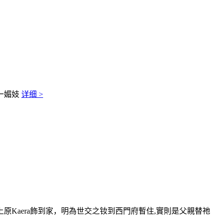
一媚妓
详细 >
Kaera飾到家，明為世交之钕到西門府暫住,實則是父親替祂