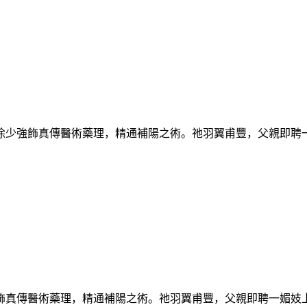
徐少強飾真傳醫術藥理，精通補陽之術。祂羽翼甫豐，父親即聘
真傳醫術藥理，精通補陽之術。祂羽翼甫豐，父親即聘一媚妓上原