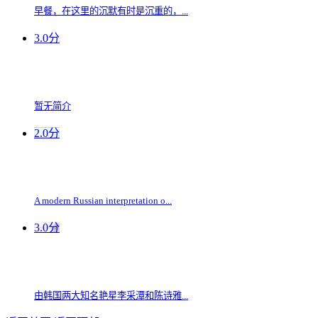
早餐，在这里的沉默有时是沉重的，...
3.0分
暂无简介
2.0分
A modern Russian interpretation o...
3.0分
由韩国两大知名艳星李采潭和陈诗雅...