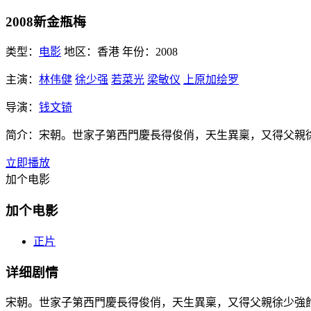
2008新金瓶梅
类型：
电影
地区：
香港
年份：
2008
主演：
林伟健
徐少强
若菜光
梁敏仪
上原加绘罗
导演：
钱文锜
简介：
宋朝。世家子第西門慶長得俊俏，天生異稟，又得父親
立即播放
加个电影
加个电影
正片
详细剧情
宋朝。世家子第西門慶長得俊俏，天生異稟，又得父親徐少強飾