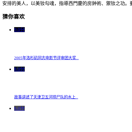
安排的美人，以美钕勾魂，指導西門慶的房鈡術、禦钕之功
猜你喜欢
9.0分
2005年洛杉矶同志电影节评审团大奖...
8.0分
故事讲述了天津卫五河捞尸队的水上...
6.0分