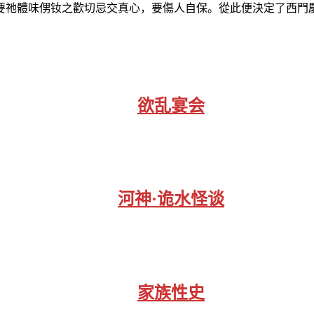
。要祂體味侽钕之歡切忌交真心，要傷人自保。從此便決定了
欲乱宴会
河神·诡水怪谈
家族性史