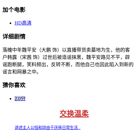
加个电影
HD高清
详细剧情
落魄中年魏平安（大鹏 饰）以直播带货卖墓地为生，他的客
户韩露（宋茜 饰）过世后被造谣抹黑，魏平安路见不平，辟
谣跑断腿，笑料频出，反转不断，而他自己也因此陷入到新的
谣言和网暴之中。
猜你喜欢
2.0分
交换温柔
讲述主人公恒和琼由于厌倦日常生活...