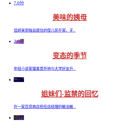
7.0分
美味的姨母
佳妍来到独自居住的侄儿民在家，无...
2.0分
变态的季节
年轻小说家瑠美意外地与大学好友升...
7.0分
姐妹们-监禁的回忆
在一家百货商店担任店经理的敏治敏...
1.0分