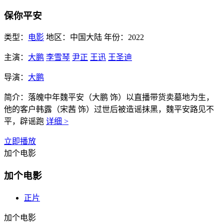
保你平安
类型：
电影
地区：
中国大陆
年份：
2022
主演：
大鹏
李雪琴
尹正
王迅
王圣迪
导演：
大鹏
简介：
落魄中年魏平安（大鹏 饰）以直播带货卖墓地为生，
他的客户韩露（宋茜 饰）过世后被造谣抹黑，魏平安路见不
平，辟谣跑
详细 >
立即播放
加个电影
加个电影
正片
加个电影