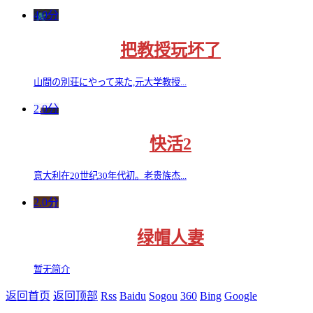
4.0分
把教授玩坏了
山間の別荘にやって来た,元大学教授...
2.0分
快活2
意大利在20世纪30年代初。老贵族杰...
2.0分
绿帽人妻
暂无简介
返回首页
返回顶部
Rss
Baidu
Sogou
360
Bing
Google