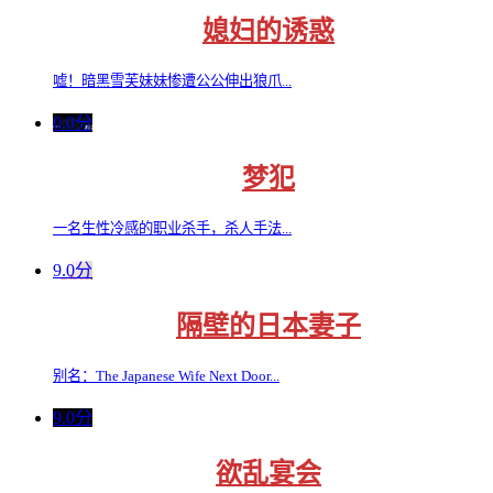
媳妇的诱惑
嘘！暗黑雪芙妹妹惨遭公公伸出狼爪...
0.0分
梦犯
一名生性冷感的职业杀手，杀人手法...
9.0分
隔壁的日本妻子
别名：The Japanese Wife Next Door...
9.0分
欲乱宴会