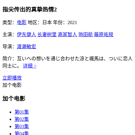
指尖传出的真挚热情2
类型：
电影
地区：
日本
年份：
2021
主演：
伊东健人
长妻树里
高冢智人
驹田航
藤原祐规
导演：
渡濑敏宏
简介：
互いへの想いを通じ合わせた涼と颯馬は、ついに恋人
同士に。
详细 >
立即播放
加个电影
加个电影
第01集
第02集
第03集
第04集