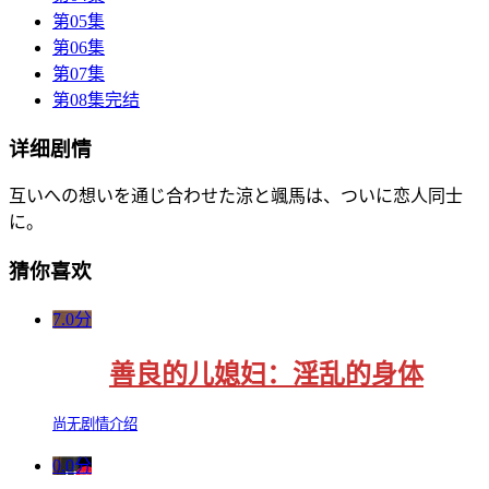
第05集
第06集
第07集
第08集完结
详细剧情
互いへの想いを通じ合わせた涼と颯馬は、ついに恋人同士
に。
猜你喜欢
7.0分
善良的儿媳妇：淫乱的身体
尚无剧情介绍
0.0分