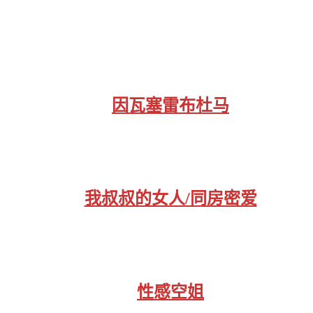
因瓦塞雷布杜马
我叔叔的女人/同房密爱
性感空姐