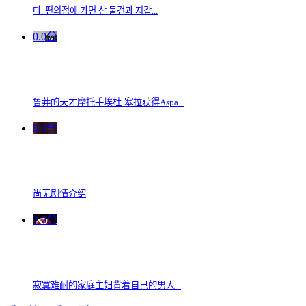
다. 편의점에 가면 산 물건과 지갑...
0.0分
鲁莽的天才摩托手埃杜·塞拉获得Aspa...
0.0分
尚无剧情介绍
2.0分
寂寞难耐的家庭主妇背着自己的男人...