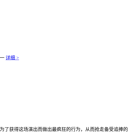
有一
详细 >
有一位会为了获得这场演出而做出最疯狂的行为，从而抢走备受追捧的