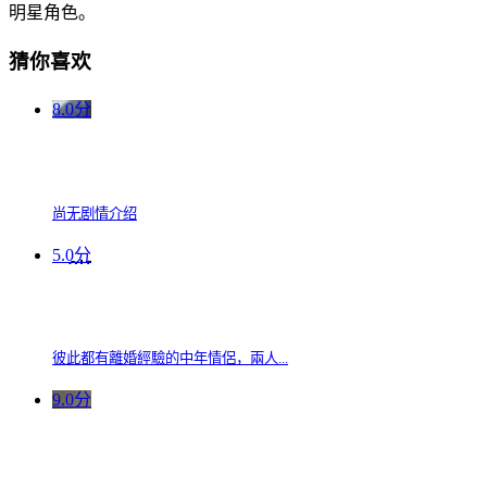
明星角色。
猜你喜欢
8.0分
尚无剧情介绍
5.0分
彼此都有離婚經驗的中年情侶，兩人...
9.0分