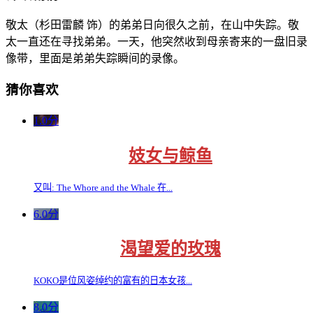
敬太（杉田雷麟 饰）的弟弟日向很久之前，在山中失踪。敬
太一直还在寻找弟弟。一天，他突然收到母亲寄来的一盘旧录
像带，里面是弟弟失踪瞬间的录像。
猜你喜欢
1.0分
妓女与鲸鱼
又叫: The Whore and the Whale 在...
6.0分
渴望爱的玫瑰
KOKO是位风姿绰约的富有的日本女孩...
8.0分