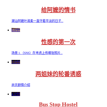
给阿嬷的情书
潮汕阿嬷叶淑柔一直守着平淡的日子...
6.0分
性感的第一次
场景 1.（SNS）在考虑上传哪张照片...
3.0分
两姐妹的轮番诱惑
尚无剧情介绍
4.0分
Bus Stop Hostel