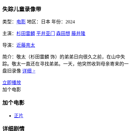
失踪儿童录像带
类型：
电影
地区：
日本
年份：
2024
主演：
杉田雷麟
平井亚门
森田想
藤井隆
导演：
近藤亮太
简介：
敬太（杉田雷麟 饰）的弟弟日向很久之前，在山中失
踪。敬太一直还在寻找弟弟。一天，他突然收到母亲寄来的一
盘旧录像
详细 >
立即播放
加个电影
加个电影
正片
详细剧情