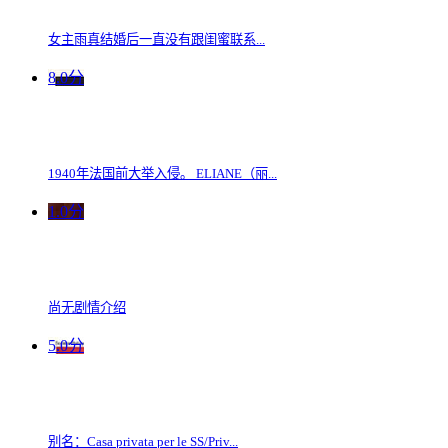
女主雨真结婚后一直没有跟闺蜜联系...
8.0分
1940年法国前大举入侵。 ELIANE（丽...
1.0分
尚无剧情介绍
5.0分
别名：Casa privata per le SS/Priv...