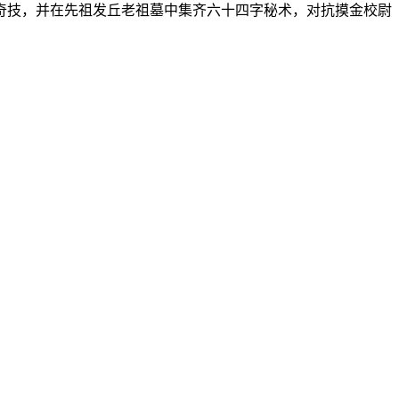
奇技，并在先祖发丘老祖墓中集齐六十四字秘术，对抗摸金校尉