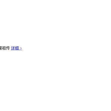
醒祖传
详细 >