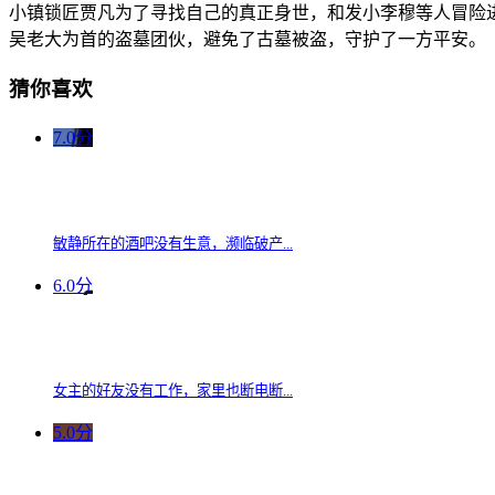
小镇锁匠贾凡为了寻找自己的真正身世，和发小李穆等人冒险
吴老大为首的盗墓团伙，避免了古墓被盗，守护了一方平安。
猜你喜欢
7.0分
敏静所在的酒吧没有生意，濒临破产...
6.0分
女主的好友没有工作，家里也断电断...
5.0分