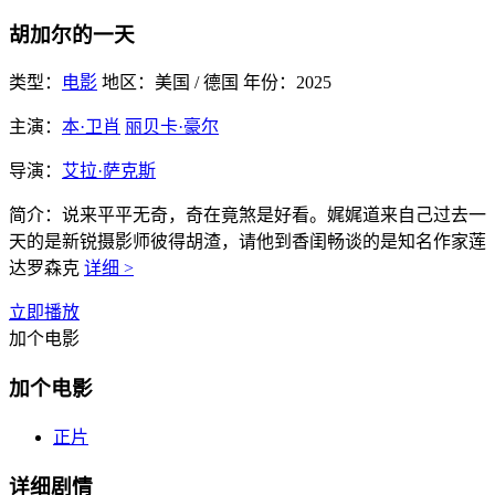
胡加尔的一天
类型：
电影
地区：
美国 / 德国
年份：
2025
主演：
本·卫肖
丽贝卡·豪尔
导演：
艾拉·萨克斯
简介：
说来平平无奇，奇在竟煞是好看。娓娓道来自己过去一
天的是新锐摄影师彼得胡渣，请他到香闺畅谈的是知名作家莲
达罗森克
详细 >
立即播放
加个电影
加个电影
正片
详细剧情