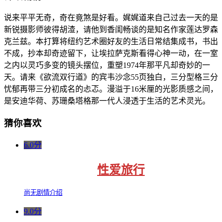
说来平平无奇，奇在竟煞是好看。娓娓道来自己过去一天的是
新锐摄影师彼得胡渣，请他到香闺畅谈的是知名作家莲达罗森
克兰兹。本打算将纽约艺术圈好友的生活日常结集成书，书出
不成，抄本却奇迹留下，让埃拉萨克斯看得心神一动，在一室
之内以灵巧多变的镜头摆位，重塑1974年那平凡却奇妙的一
天。请来《欲流双行道》的宾韦沙念55页独白，三分型格三分
忧郁再带三分初成名的忐忑。漫溢于16米厘的光影质感之间，
是安迪华荷、苏珊桑塔格那一代人浸透于生活的艺术灵光。
猜你喜欢
6.0分
性爱旅行
尚无剧情介绍
9.0分