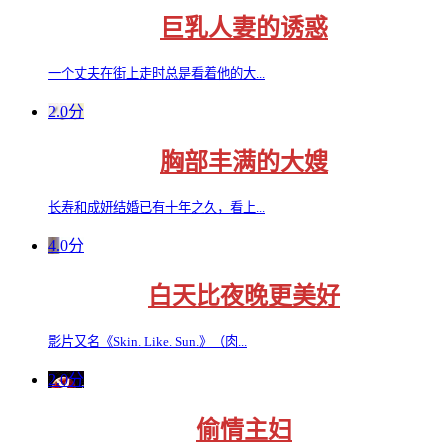
巨乳人妻的诱惑
一个丈夫在街上走时总是看着他的大...
2.0分
胸部丰满的大嫂
长寿和成妍结婚已有十年之久，看上...
4.0分
白天比夜晚更美好
影片又名《Skin. Like. Sun.》（肉...
2.0分
偷情主妇