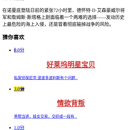
在诺曼底登陆日前的紧张72小时里，德怀特·D·艾森豪威尔将
军和詹姆斯·斯塔格上尉面临着一个两难的选择——发动历史
上最危险的海上入侵，还是冒着彻底输掉战争的风险。
猜你喜欢
0.0分
好莱坞明星宝贝
私家侦探尼克.波波多波利斯有个问题...
3.0分
情欲背叛
黑帮当道，妓女交易，交织成一段有...
1.0分