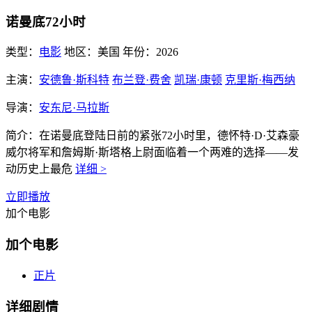
诺曼底72小时
类型：
电影
地区：
美国
年份：
2026
主演：
安德鲁·斯科特
布兰登·费舍
凯瑞·康顿
克里斯·梅西纳
导演：
安东尼·马拉斯
简介：
在诺曼底登陆日前的紧张72小时里，德怀特·D·艾森豪
威尔将军和詹姆斯·斯塔格上尉面临着一个两难的选择——发
动历史上最危
详细 >
立即播放
加个电影
加个电影
正片
详细剧情