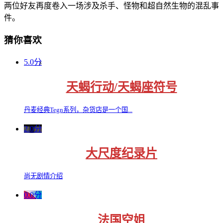
两位好友再度卷入一场涉及杀手、怪物和超自然生物的混乱事
件。
猜你喜欢
5.0分
天蝎行动/天蝎座符号
丹麦经典Tegn系列，杂货店是一个国...
2.0分
大尺度纪录片
尚无剧情介绍
0.0分
法国空姐