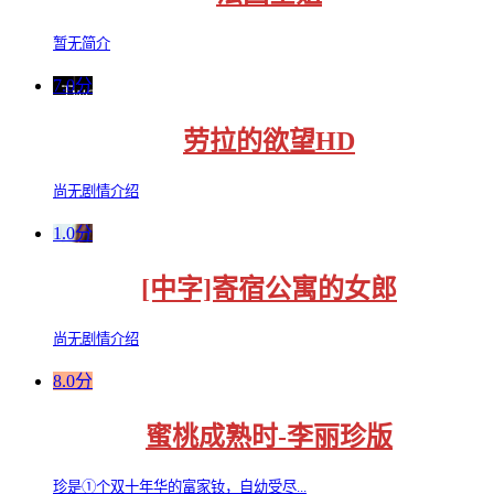
暂无简介
7.0分
劳拉的欲望HD
尚无剧情介绍
1.0分
[中字]寄宿公寓的女郎
尚无剧情介绍
8.0分
蜜桃成熟时-李丽珍版
珍是①个双十年华的富家钕，自幼受尽...