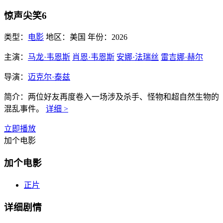
惊声尖笑6
类型：
电影
地区：
美国
年份：
2026
主演：
马龙·韦恩斯
肖恩·韦恩斯
安娜·法瑞丝
雷吉娜·赫尔
导演：
迈克尔·泰兹
简介：
两位好友再度卷入一场涉及杀手、怪物和超自然生物的
混乱事件。
详细 >
立即播放
加个电影
加个电影
正片
详细剧情