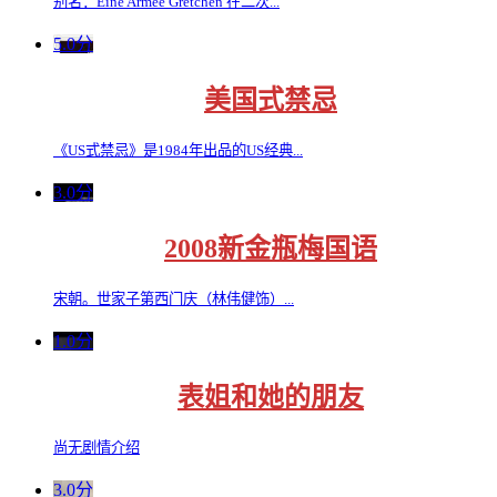
别名：Eine Armee Gretchen 在二次...
5.0分
美国式禁忌
《US式禁忌》是1984年出品的US经典...
3.0分
2008新金瓶梅国语
宋朝。世家子第西门庆（林伟健饰）...
1.0分
表姐和她的朋友
尚无剧情介绍
3.0分