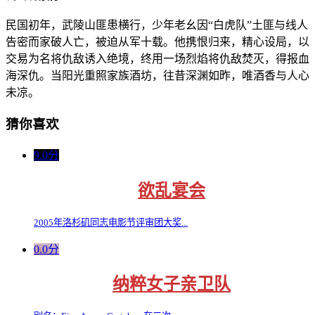
民国初年，武陵山匪患横行，少年老幺因“白虎队”土匪与线人
告密而家破人亡，被迫从军十载。他携恨归来，精心设局，以
交易为名将仇敌诱入绝境，终用一场烈焰将仇敌焚灭，得报血
海深仇。当阳光重照家族酒坊，往昔深渊如昨，唯酒香与人心
未凉。
猜你喜欢
9.0分
欲乱宴会
2005年洛杉矶同志电影节评审团大奖...
0.0分
纳粹女子亲卫队