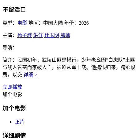
不留活口
类型：
电影
地区：
中国大陆
年份：
2026
主演：
杨子骅
洪洋
杜玉明
邵帅
导演：
简介：
民国初年，武陵山匪患横行，少年老幺因“白虎队”土匪
与线人告密而家破人亡，被迫从军十载。他携恨归来，精心设
局，以交
详细 >
立即播放
加个电影
加个电影
正片
详细剧情