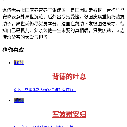
退伍老兵张国庆养育养子张建国，建国因提亲被拒、青梅竹马
安晓云意外离世沉沦，后外出闯荡受挫。张国庆病重仍托战友
助子，离世前仍尽党员本分。建国在帮助下发愤图强成才，得
知自己是孤儿、父亲为他一生未娶的真相后，深受触动，立志
传承父亲的大爱与担当。
猜你喜欢
6.0分
背德的吐息
别名：罪恶迷念 Zanthe是谁拥有性行...
4.0分
军妓慰安妇