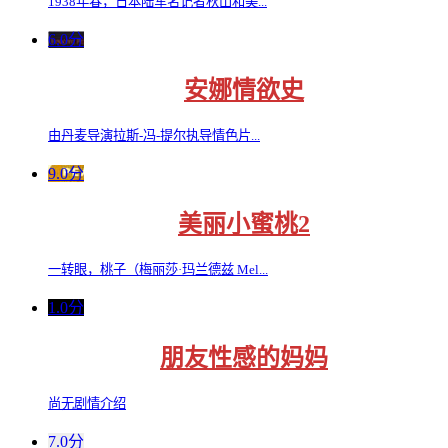
1938年春，日本陆军名记者秋山和美...
6.0分
安娜情欲史
由丹麦导演拉斯-冯-提尔执导情色片...
9.0分
美丽小蜜桃2
一转眼，桃子（梅丽莎·玛兰德兹 Mel...
1.0分
朋友性感的妈妈
尚无剧情介绍
7.0分