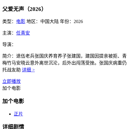
父爱无声（2026）
类型：
电影
地区：
中国大陆
年份：
2026
主演：
任青安
导演：
简介：
退伍老兵张国庆养育养子张建国，建国因提亲被拒、青
梅竹马安晓云意外离世沉沦，后外出闯荡受挫。张国庆病重仍
托战友助
详细 >
立即播放
加个电影
加个电影
正片
详细剧情