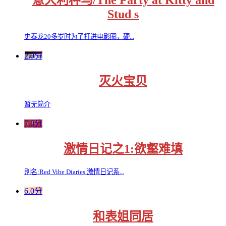
意大利种马/The Party at Kitty and
Stud s
史泰龙20多岁时为了打进电影圈，硬...
2.0分
灭火宝贝
暂无简介
7.0分
激情日记之1:欲壑难填
别名:Red Vibe Diaries 激情日记系...
6.0分
和表姐同居