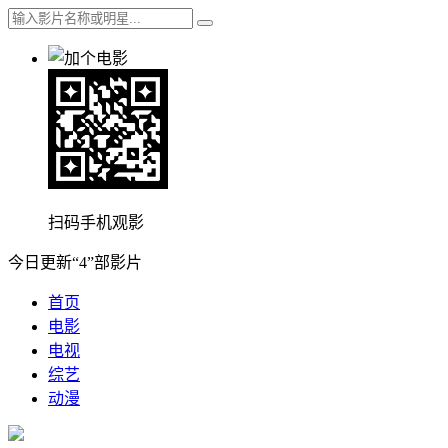
扫码手机观影
今日更新“4”部影片
首页
电影
电视
综艺
动漫