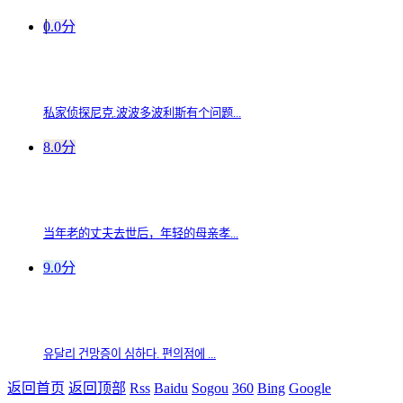
0.0分
私家侦探尼克.波波多波利斯有个问题...
8.0分
当年老的丈夫去世后，年轻的母亲孝...
9.0分
유달리 건망증이 심하다. 편의점에 ...
返回首页
返回顶部
Rss
Baidu
Sogou
360
Bing
Google