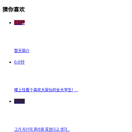
猜你喜欢
7.0分
暂无简介
0.0分
楼上住着个喜欢大家伙的女大学生！...
5.0分
그가 자신의 콜라를 훔쳤다고 생각...