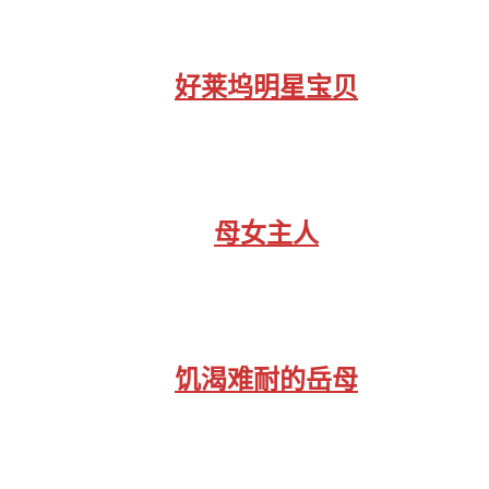
好莱坞明星宝贝
母女主人
饥渴难耐的岳母