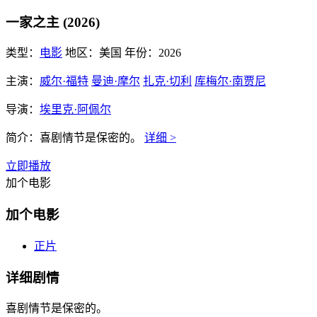
一家之主 (2026)
类型：
电影
地区：
美国
年份：
2026
主演：
威尔·福特
曼迪·摩尔
扎克·切利
库梅尔·南贾尼
导演：
埃里克·阿佩尔
简介：
喜剧情节是保密的。
详细 >
立即播放
加个电影
加个电影
正片
详细剧情
喜剧情节是保密的。