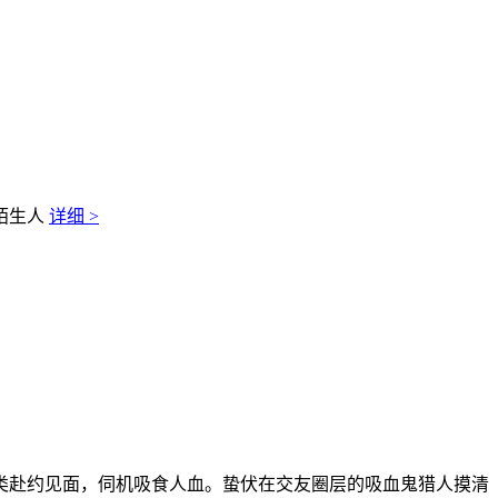
陌生人
详细 >
类赴约见面，伺机吸食人血。蛰伏在交友圈层的吸血鬼猎人摸清