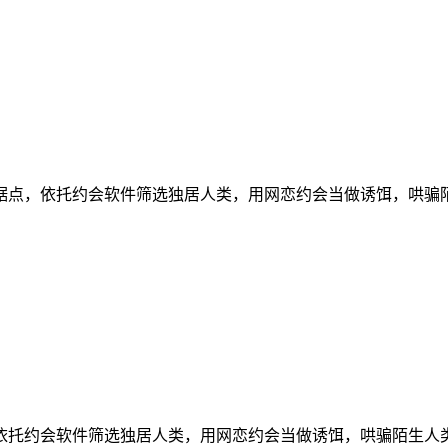
据点，依托约会软件筛选独居人类，用网恋约会当做诱饵，哄骗
依托约会软件筛选独居人类，用网恋约会当做诱饵，哄骗陌生人