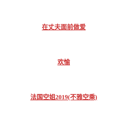
在丈夫面前做爱
欢愉
法国空姐2019(不雅空乘)