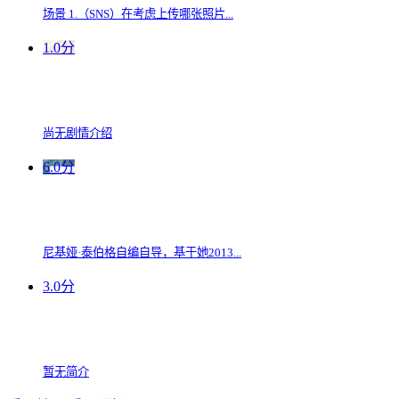
场景 1.（SNS）在考虑上传哪张照片...
1.0分
尚无剧情介绍
6.0分
尼基娅·泰伯格自编自导，基于她2013...
3.0分
暂无简介