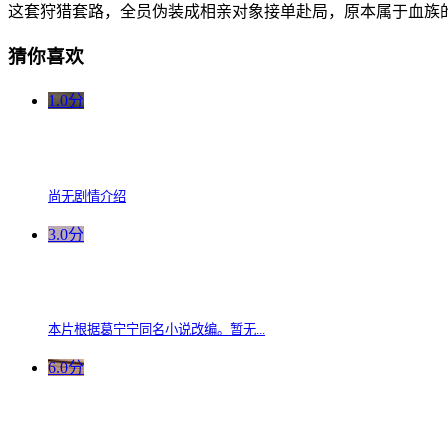
这套狩猎套路，全员伪装成相亲对象接单赴局，原本属于血族
猜你喜欢
1.0分
尚无剧情介绍
3.0分
本片根据葛宁宁同名小说改编。暂无...
6.0分