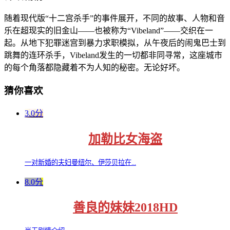
随着现代版“十二宫杀手”的事件展开，不同的故事、人物和音
乐在超现实的旧金山——也被称为“Vibeland”——交织在一
起。从地下犯罪迷宫到暴力求职模拟，从午夜后的闹鬼巴士到
跳舞的连环杀手，Vibeland发生的一切都非同寻常，这座城市
的每个角落都隐藏着不为人知的秘密。无论好坏。
猜你喜欢
3.0分
加勒比女海盗
一对新婚的夫妇曼纽尔、伊莎贝拉在...
8.0分
善良的妹妹2018HD