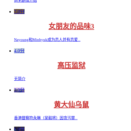
尚无剧情介绍
7.0分
女朋友的品味3
Nayoung和Minhyuk成为恋人并有恋爱...
4.0分
高压监狱
无简介
3.0分
黄大仙乌鼠
香港督察符永琳（吴毅将）因贪污罪...
6.0分