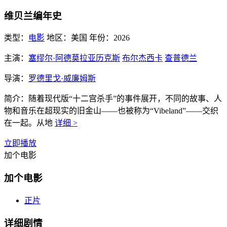
维贝兰编年史
类型：
电影
地区：
美国
年份：
2026
主演：
塞缪尔·阿德莫拉亚历克斯
布尔杰西卡
查普德兰
导演：
罗德里戈·威廉姆斯
简介：
随着现代版“十二宫杀手”的事件展开，不同的故事、人
物和音乐在超现实的旧金山——也被称为“Vibeland”——交织
在一起。从地
详细 >
立即播放
加个电影
加个电影
正片
详细剧情