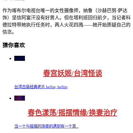
作为喀布尔电视台唯一的女性摄像师，纳鲁（沙赫巴努·萨达
饰）坚信阿富汗没有好男人。但在塔利班回归前夕，当记者科
德拉特带她执行任务时，两人火花四溅——她开始质疑自己的
信念。
猜你喜欢
0.0分
春宫妖姬/台湾怪谈
台湾古装经典老片 hellip; hellip;
2.0分
春色漾荡/摇摆情缘/换妻治疗
当一个与摇摆的场景的遇到有一个意...