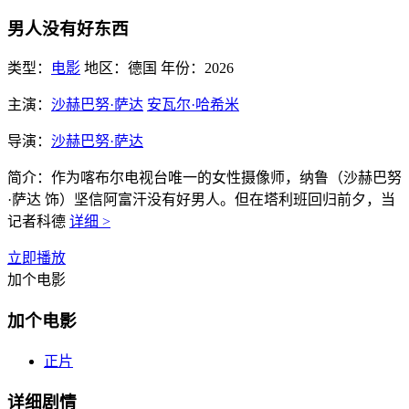
男人没有好东西
类型：
电影
地区：
德国
年份：
2026
主演：
沙赫巴努·萨达
安瓦尔·哈希米
导演：
沙赫巴努·萨达
简介：
作为喀布尔电视台唯一的女性摄像师，纳鲁（沙赫巴努
·萨达 饰）坚信阿富汗没有好男人。但在塔利班回归前夕，当
记者科德
详细 >
立即播放
加个电影
加个电影
正片
详细剧情