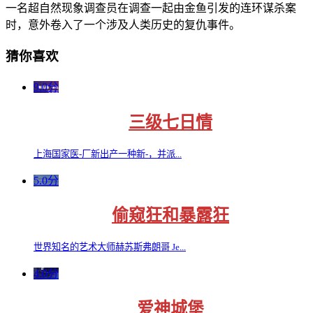
一名超自然现象调查员在调查一起由金鱼引发的连环谋杀案
时，意外卷入了一个涉及人类历史的复仇事件。
猜你喜欢
9.0分
三级七日情
上海国家医-厂新出产一种新-，并派...
5.0分
偷窥狂和暴露狂
世界知名的艺术大师赫苏斯弗朗哥 Je...
4.0分
爱神城堡