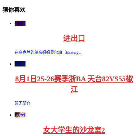
猜你喜欢
6.0分
进出口
在乌克兰的单亲妈妈奥尔加（Ekatery...
4.0分
8月1日25-26赛季浙BA 天台82VS55椒
江
暂无简介
7.0分
女大学生的沙龙室2