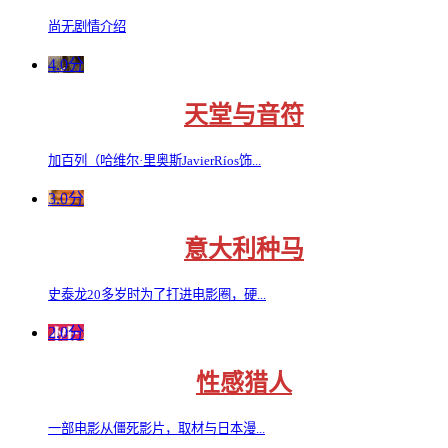
尚无剧情介绍
4.0分
天堂与音符
加百列（哈维尔·里奥斯JavierRíos饰...
3.0分
意大利种马
史泰龙20多岁时为了打进电影圈，硬...
2.0分
性感猎人
一部电影从僵死影片，取材与日本漫...