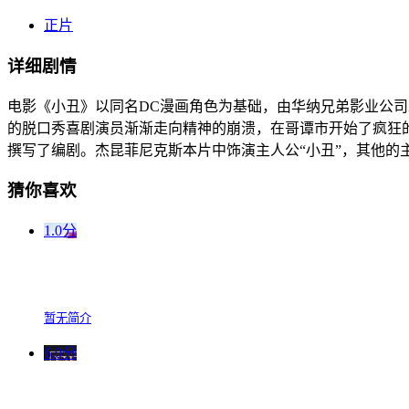
正片
详细剧情
电影《小丑》以同名DC漫画角色为基础，由华纳兄弟影业公司发
的脱口秀喜剧演员渐渐走向精神的崩溃，在哥谭市开始了疯狂的
撰写了编剧。杰昆菲尼克斯本片中饰演主人公“小丑”，其他的
猜你喜欢
1.0分
暂无简介
6.0分