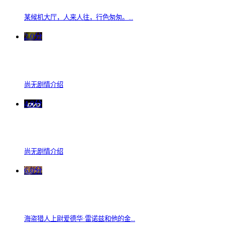
某候机大厅，人来人往，行色匆匆。...
2.0分
尚无剧情介绍
4.0分
尚无剧情介绍
6.0分
海盗猎人上尉爱德华·雷诺兹和他的金...