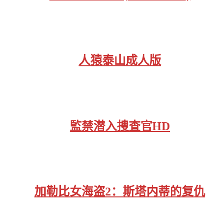
人猿泰山成人版
監禁潜入捜査官HD
加勒比女海盗2：斯塔内蒂的复仇