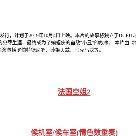
行，计划于2019年10月4日上映。本片的故事将独立于DCEU
犯罪生涯，最终成为了蝙蝠侠的宿敌“小丑”的故事。 本片由
主演包括罗伯特德尼罗、莎姬贝兹、马克马龙等。
法国空姐2
候机室/候车室(情色数重奏)