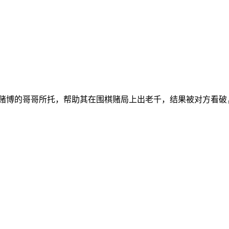
于赌博的哥哥所托，帮助其在围棋赌局上出老千，结果被对方看