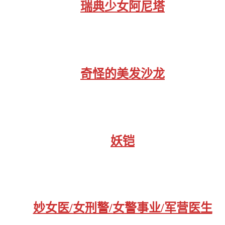
瑞典少女阿尼塔
奇怪的美发沙龙
妖铠
妙女医/女刑警/女警事业/军营医生