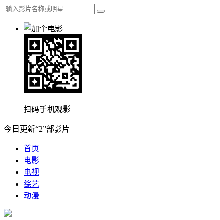
扫码手机观影
今日更新“2”部影片
首页
电影
电视
综艺
动漫