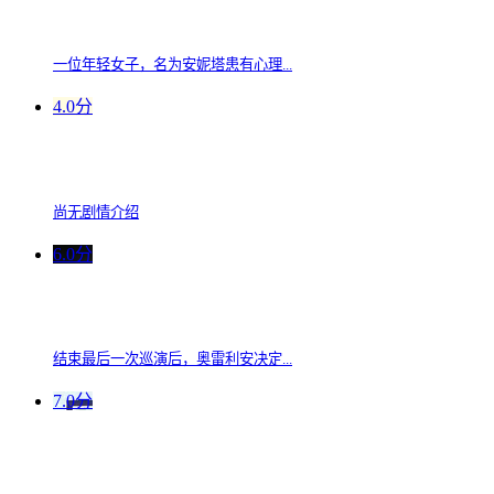
一位年轻女子，名为安妮塔患有心理...
4.0分
尚无剧情介绍
6.0分
结束最后一次巡演后，奥雷利安决定...
7.0分