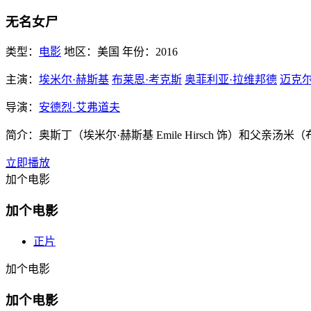
无名女尸
类型：
电影
地区：
美国
年份：
2016
主演：
埃米尔·赫斯基
布莱恩·考克斯
奥菲利亚·拉维邦德
迈克尔
导演：
安德烈·艾弗道夫
简介：
奥斯丁（埃米尔·赫斯基 Emile Hirsch 饰）和父亲汤
立即播放
加个电影
加个电影
正片
加个电影
加个电影