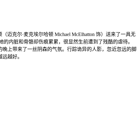
克尔·麦克埃尔哈顿 Michael McElhatton 饰）送来了一具无
她的内脏和骨骼却伤痕累累，很显然生前遭到了残酷的虐待。
的晚上带来了一丝阴森的气氛。行踪诡异的人影，忽近忽远的脚
越远越好。