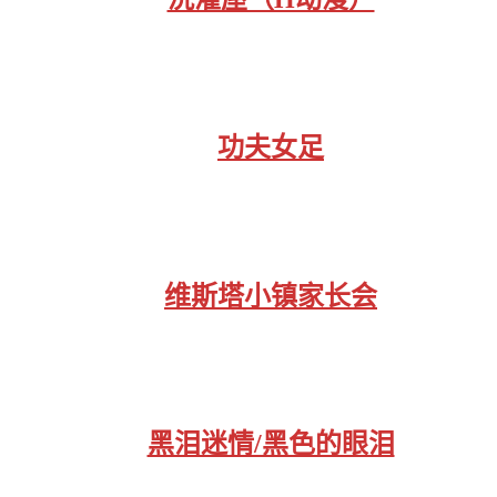
功夫女足
维斯塔小镇家长会
黑泪迷情/黑色的眼泪