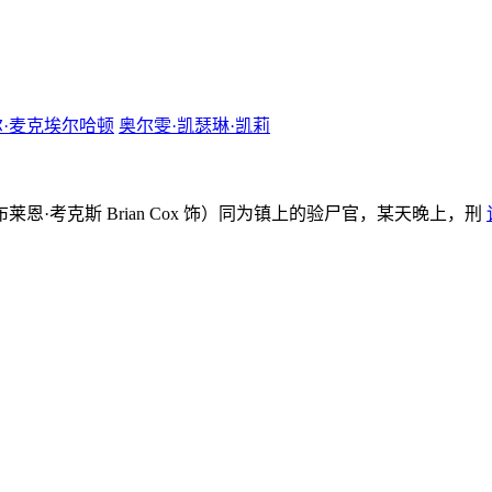
·麦克埃尔哈顿
奥尔雯·凯瑟琳·凯莉
米（布莱恩·考克斯 Brian Cox 饰）同为镇上的验尸官，某天晚上，刑