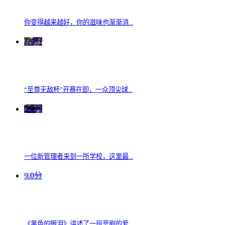
你变得越来越好，你的滋味也渐渐消...
4.0分
“至尊无敌杯”开赛在即，一众顶尖球...
3.0分
一位新管理者来到一所学校，这里最...
9.0分
《黑色的眼泪》讲述了一段悲剧的爱...