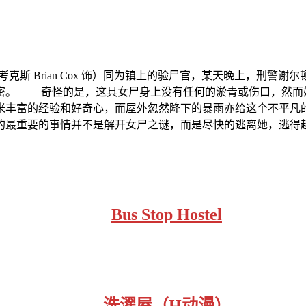
·考克斯 Brian Cox 饰）同为镇上的验尸官，某天晚上，刑警谢尔顿（迈
密。 奇怪的是，这具女尸身上没有任何的淤青或伤口，然而
米丰富的经验和好奇心，而屋外忽然降下的暴雨亦给这个不平凡
的最重要的事情并不是解开女尸之谜，而是尽快的逃离她，逃得
Bus Stop Hostel
洗濯屋（H动漫）